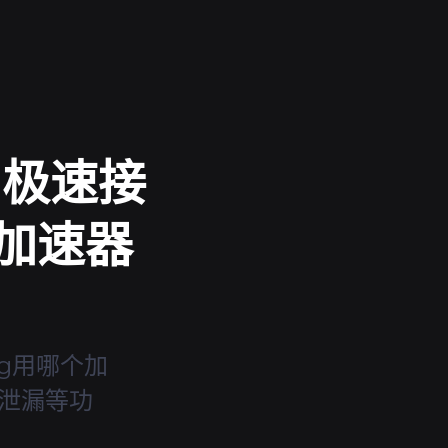
 极速接
要加速器
bg用哪个加
 防泄漏等功