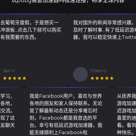
玩pubg需要加速器吗极速连接，畅享全球内容
算去葡萄牙度假，于是想买一
我对国外的新闻非常感兴趣
冲浪板...点击几下就可以购买
及时了解时事...有了低延迟
所有我需要的东西。
器，我可以稳定快速上Twitt
Jan V
Chen G
★★★★★
★★★★★
院学习，
我是Facebook用户，喜欢与世界
从抚养
界各地，
各地的朋友和家人保持联系。无论
游戏加
们交流。
是了解最新动态还是分享难忘时
迟游戏
实现了这
刻，Facebook都是我首选的平
喜爱的
朋友聊天
台。幸亏有低延迟游戏加速器，我
看。看
能无缝顺利上Facebook啦
种快乐